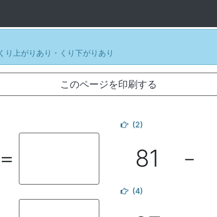
 / くり上がりあり・くり下がりあり
このページを印刷する
(2)
81
＝
－
(4)