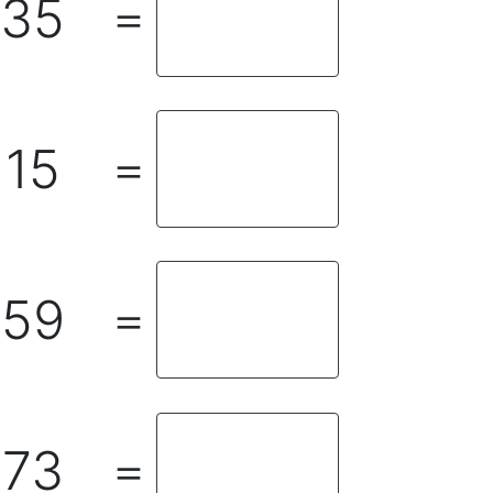
35
＝
15
＝
59
＝
73
＝