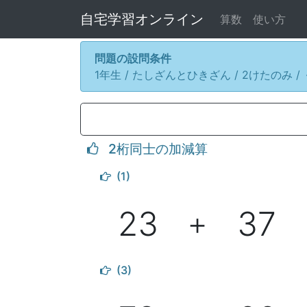
自宅学習オンライン
算数
使い方
問題の設問条件
1年生 / たしざんとひきざん / 2けたのみ
2桁同士の加減算
(1)
23
37
＋
(3)