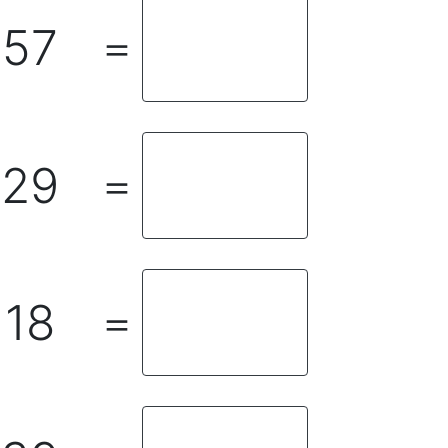
57
＝
29
＝
18
＝