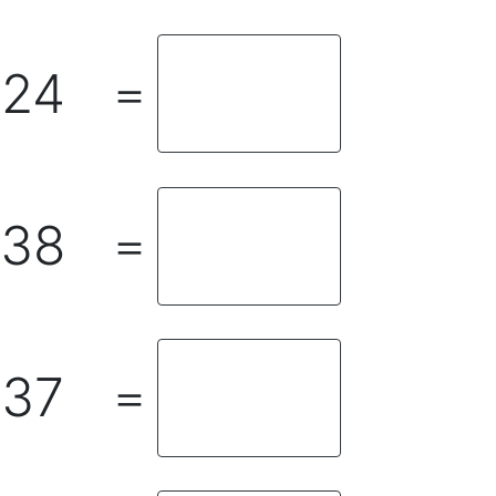
24
＝
38
＝
37
＝