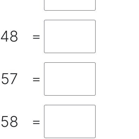
48
＝
57
＝
58
＝