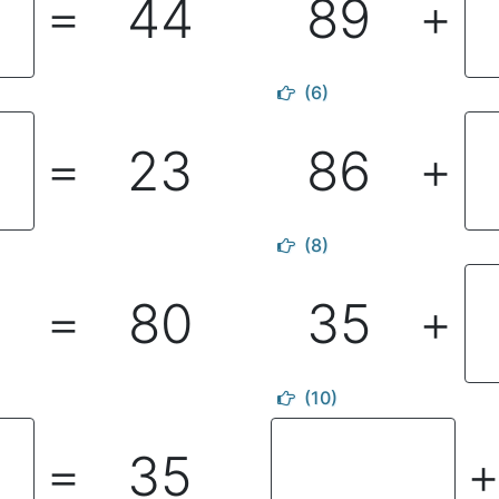
44
89
＝
＋
(6)
23
86
＝
＋
(8)
80
35
＝
＋
(10)
35
＝