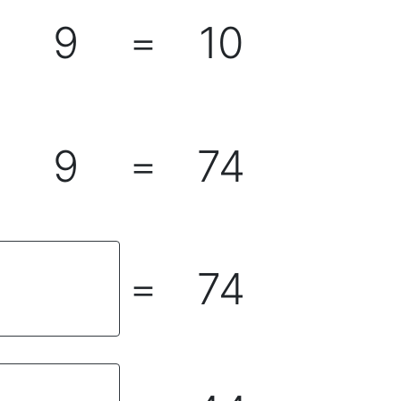
9
10
＋
＝
9
74
＋
＝
74
＝