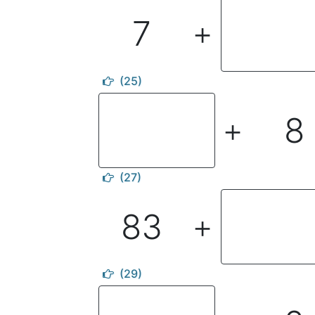
7
＋
(25)
8
＋
(27)
83
＋
(29)