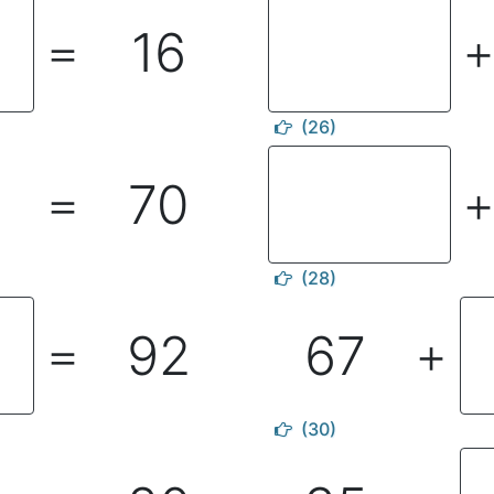
16
＝
(26)
70
＝
(28)
92
67
＝
＋
(30)