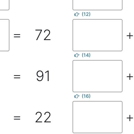
(12)
72
＝
(14)
91
＝
(16)
22
＝