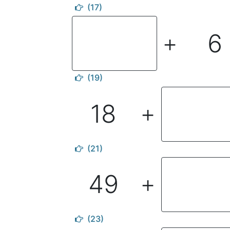
(17)
6
＋
(19)
18
＋
(21)
49
＋
(23)