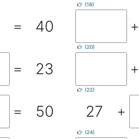
(18)
40
＝
(20)
23
＝
(22)
50
27
＝
＋
(24)