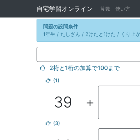
自宅学習オンライン
算数
使い方
問題の設問条件
1年生 / たしざん / 2けたと1けた / くり上
2桁と1桁の加算で100まで
(1)
39
＋
(3)