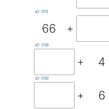
(11)
66
＋
(13)
4
＋
(15)
6
＋