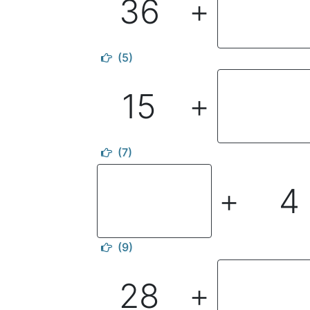
36
＋
(5)
15
＋
(7)
4
＋
(9)
28
＋