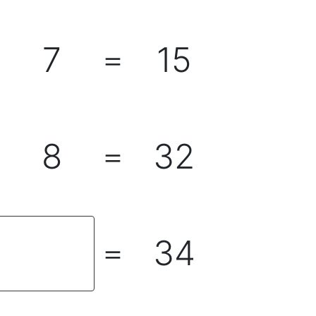
7
15
＋
＝
8
32
＋
＝
34
＝