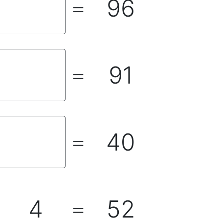
96
＝
91
＝
40
＝
4
52
＋
＝