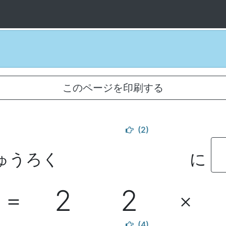
このページを印刷する
(2)
ゅうろく
に
2
2
＝
×
(4)