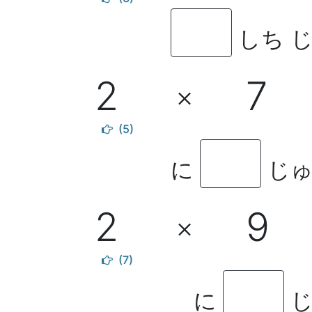
しち 
2
7
×
(5)
に
じゅ
2
9
×
(7)
に
じ