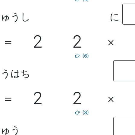
じゅうし
に
2
2
＝
×
(6)
うはち
2
2
＝
×
(8)
ゅう