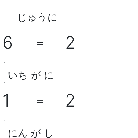
じゅうに
6
2
＝
いち が に
1
2
＝
にん が し