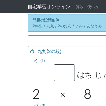
自宅学習オンライン
算数
使い方
問題の設問条件
2年生 / 九九 / 2のだん / よみ / あなうめ
九九(2の段)
(1)
はち じ
2
8
×
(3)