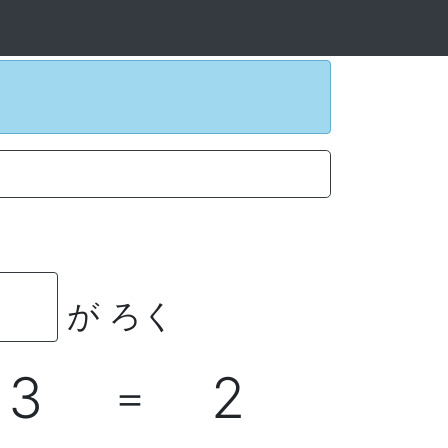
が ろく
3
2
＝