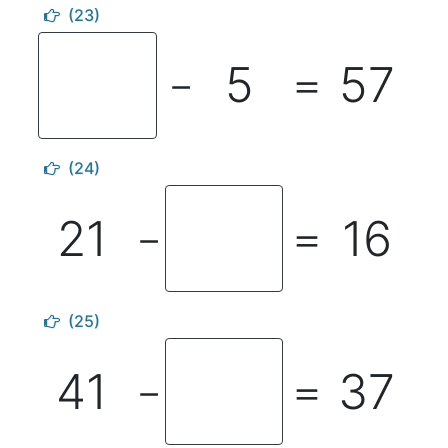
(23)
5
57
－
＝
(24)
21
16
－
＝
(25)
41
37
－
＝