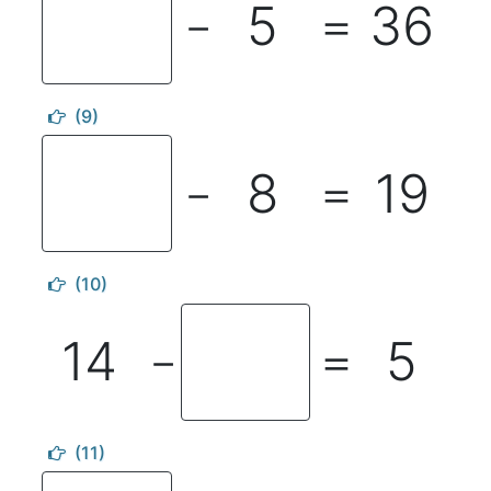
5
36
－
＝
(9)
8
19
－
＝
(10)
14
5
－
＝
(11)