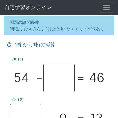
自宅学習オンライン
問題の設問条件
1年生 / ひきざん / 2けたと1けた / くり下がりあり
2桁から1桁の減算
(1)
54
46
－
＝
(2)