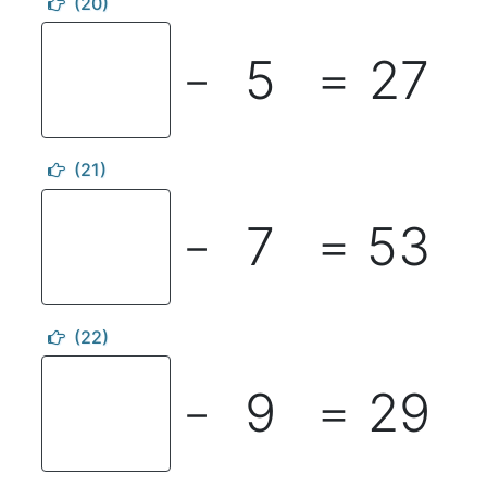
(20)
5
27
－
＝
(21)
7
53
－
＝
(22)
9
29
－
＝