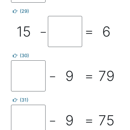
(29)
15
6
－
＝
(30)
9
79
－
＝
(31)
9
75
－
＝