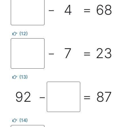
4
68
－
＝
(12)
7
23
－
＝
(13)
92
87
－
＝
(14)