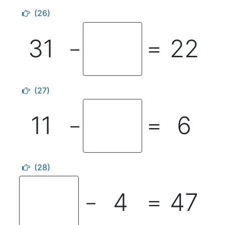
(26)
31
22
－
＝
(27)
11
6
－
＝
(28)
4
47
－
＝