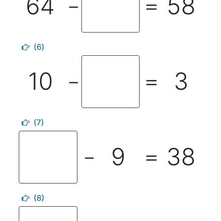
64
58
－
＝
(6)
10
3
－
＝
(7)
9
38
－
＝
(8)