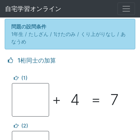
自宅学習オンライン
問題の設問条件
1年生 / たしざん / 1けたのみ / くり上がりなし / あ
なうめ
1桁同士の加算
(1)
4
7
＋
＝
(2)