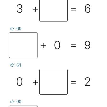
3
6
＋
＝
(6)
0
9
＋
＝
(7)
0
2
＋
＝
(8)