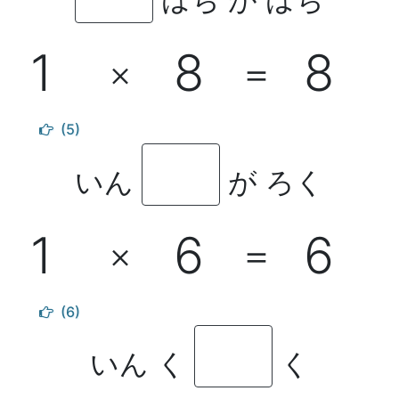
1
8
8
×
＝
(5)
いん
が ろく
1
6
6
×
＝
(6)
いん く
く