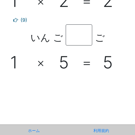
1
2
2
×
＝
(9)
いん ご
ご
1
5
5
×
＝
ホーム
利用規約