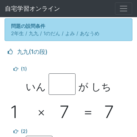
自宅学習オンライン
問題の設問条件
2年生 / 九九 / 1のだん / よみ / あなうめ
九九(1の段)
(1)
いん
が しち
1
7
7
×
＝
(2)