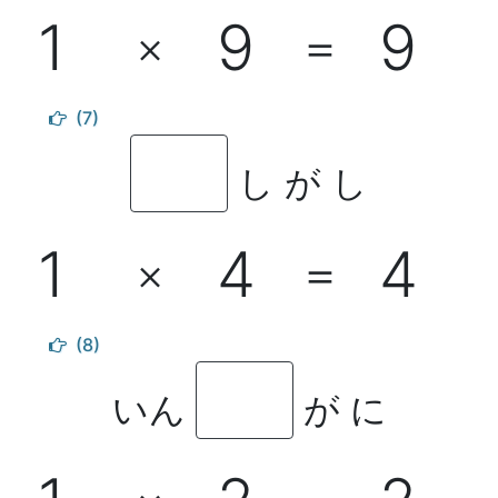
1
9
9
×
＝
(7)
し が し
1
4
4
×
＝
(8)
いん
が に