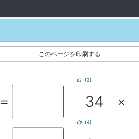
このページを印刷する
(2)
34
＝
×
(4)