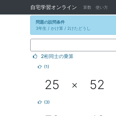
自宅学習オンライン
算数
使い方
問題の設問条件
3年生 / かけ算 / 2けたどうし
2桁同士の乗算
(1)
25
52
×
(3)