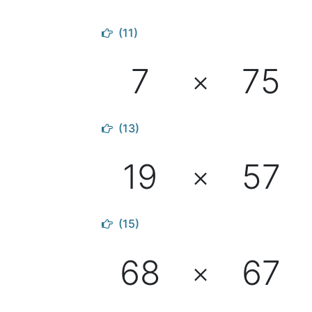
(11)
7
75
×
(13)
19
57
×
(15)
68
67
×