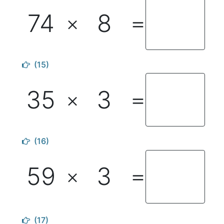
74
8
×
＝
(15)
35
3
×
＝
(16)
59
3
×
＝
(17)