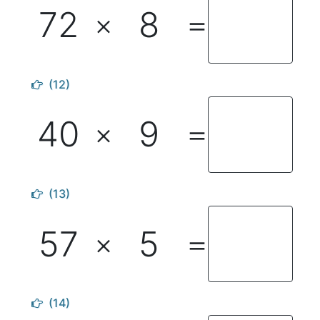
72
8
×
＝
(12)
40
9
×
＝
(13)
57
5
×
＝
(14)