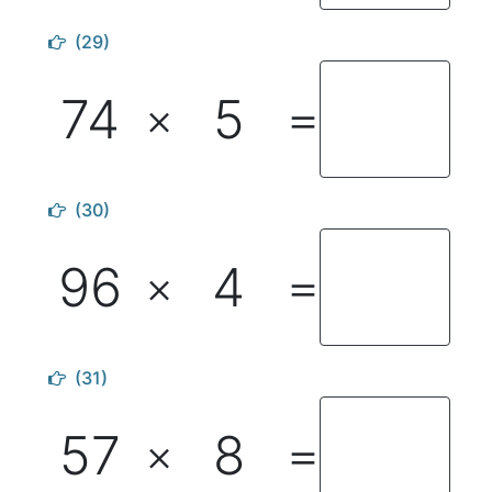
(29)
74
5
×
＝
(30)
96
4
×
＝
(31)
57
8
×
＝