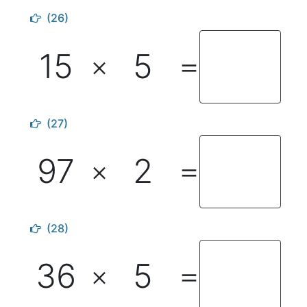
(26)
15
5
×
＝
(27)
97
2
×
＝
(28)
36
5
×
＝