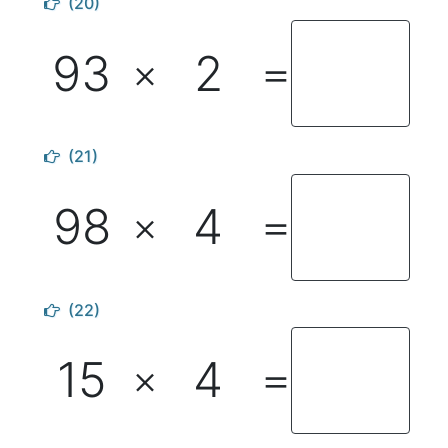
(20)
93
2
×
＝
(21)
98
4
×
＝
(22)
15
4
×
＝