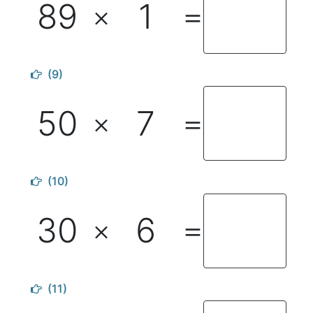
89
1
×
＝
(9)
50
7
×
＝
(10)
30
6
×
＝
(11)