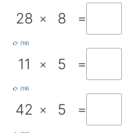
28
8
×
＝
(18)
11
5
×
＝
(19)
42
5
×
＝