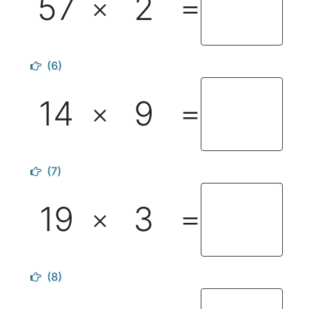
57
2
×
＝
(6)
14
9
×
＝
(7)
19
3
×
＝
(8)