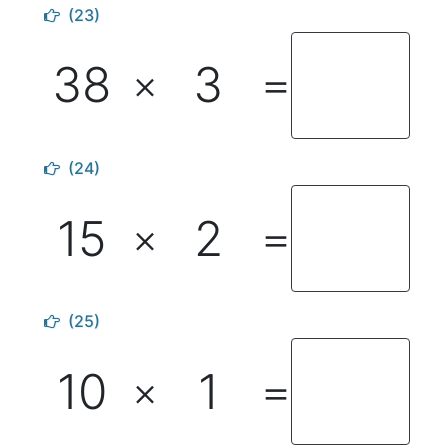
(23)
38
3
×
＝
(24)
15
2
×
＝
(25)
10
1
×
＝