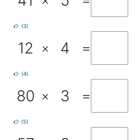
41
5
×
＝
(3)
12
4
×
＝
(4)
80
3
×
＝
(5)