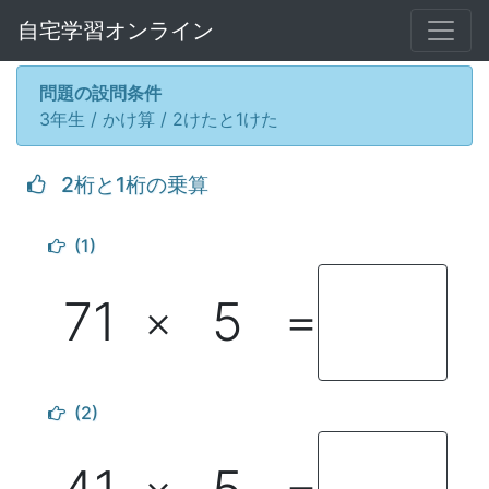
自宅学習オンライン
問題の設問条件
3年生 / かけ算 / 2けたと1けた
2桁と1桁の乗算
(1)
71
5
×
＝
(2)