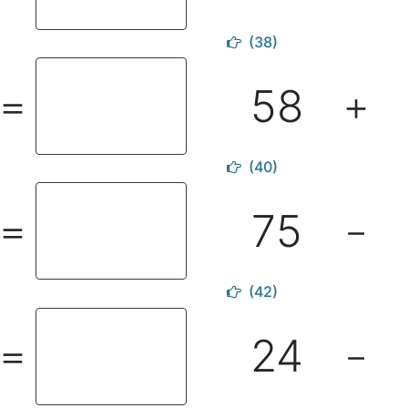
(38)
58
＝
＋
(40)
75
＝
－
(42)
24
＝
－