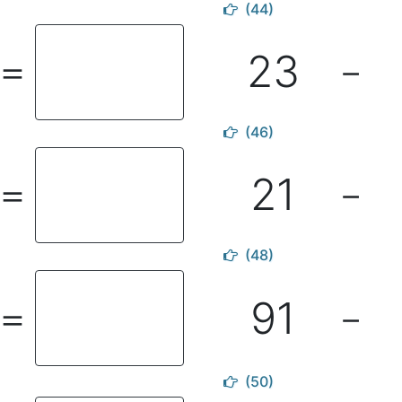
(44)
23
＝
－
(46)
21
＝
－
(48)
91
＝
－
(50)