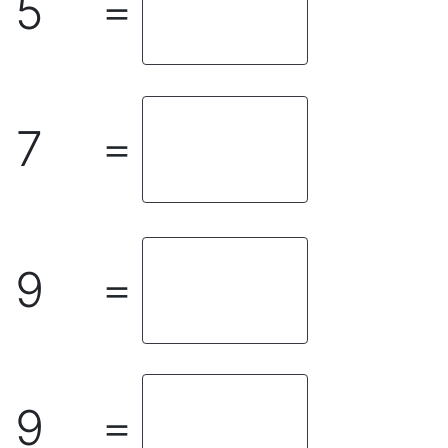
5
＝
7
＝
9
＝
9
＝