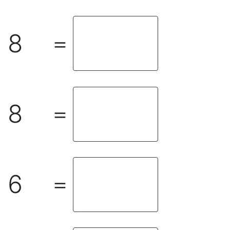
8
＝
8
＝
6
＝