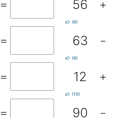
56
＝
＋
(6)
63
＝
－
(8)
12
＝
＋
(10)
90
＝
－