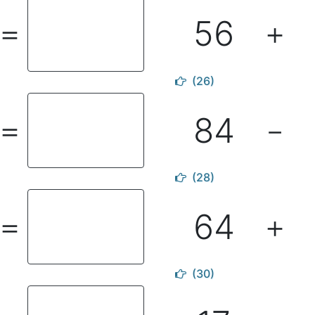
56
＝
＋
(26)
84
＝
－
(28)
64
＝
＋
(30)