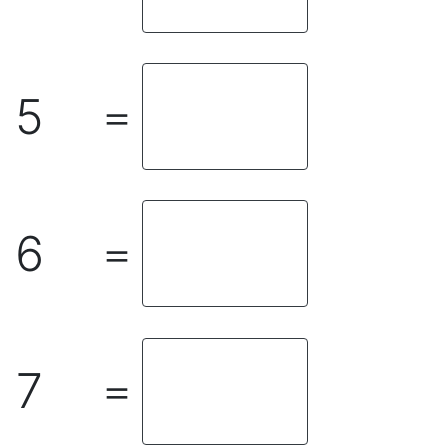
5
＝
6
＝
7
＝