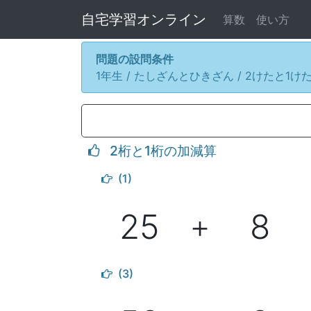
自宅学習オンライン
算数
使い方
問題の設問条件
1年生 / たしざんとひきざん / 2けたと1
2桁と1桁の加減算
(1)
25
8
＋
(3)