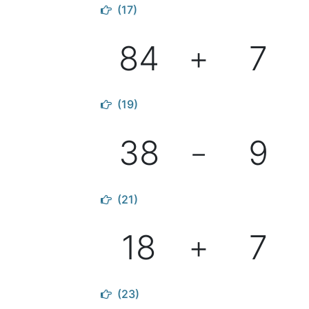
(17)
84
7
＋
(19)
38
9
－
(21)
18
7
＋
(23)