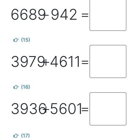
6689
942
－
＝
(15)
3979
4611
＋
＝
(16)
3936
5601
＋
＝
(17)