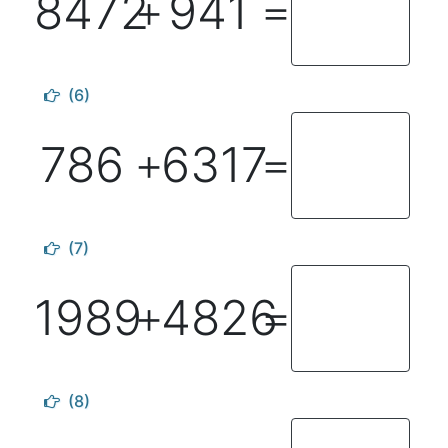
8472
941
＋
＝
(6)
786
6317
＋
＝
(7)
1989
4826
＋
＝
(8)