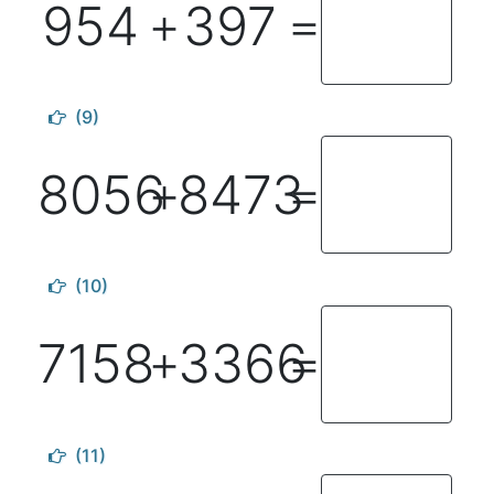
954
397
＋
＝
(9)
8056
8473
＋
＝
(10)
7158
3366
＋
＝
(11)