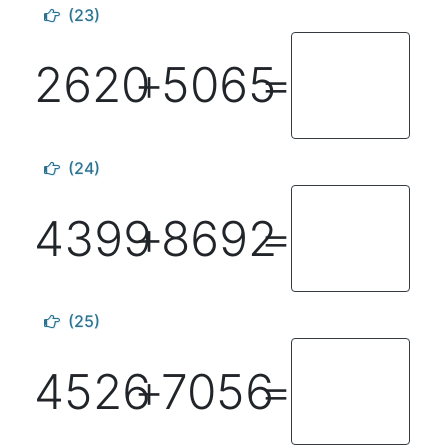
(23)
2620
5065
＋
＝
(24)
4399
8692
＋
＝
(25)
4526
7056
＋
＝