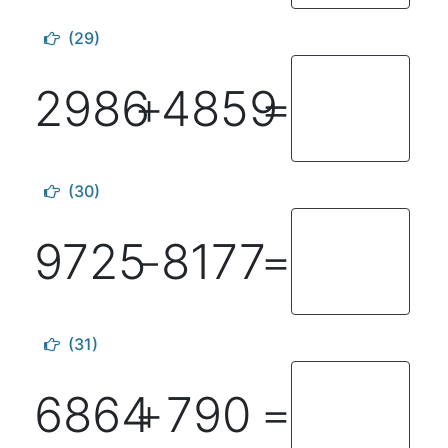
(29)
2986
4859
＋
＝
(30)
9725
8177
－
＝
(31)
6864
790
＋
＝