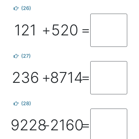
(26)
121
520
＋
＝
(27)
236
8714
＋
＝
(28)
9228
2160
－
＝