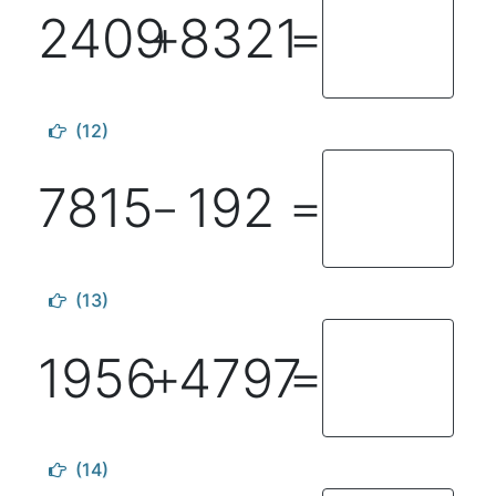
2409
8321
＋
＝
(12)
7815
192
－
＝
(13)
1956
4797
＋
＝
(14)