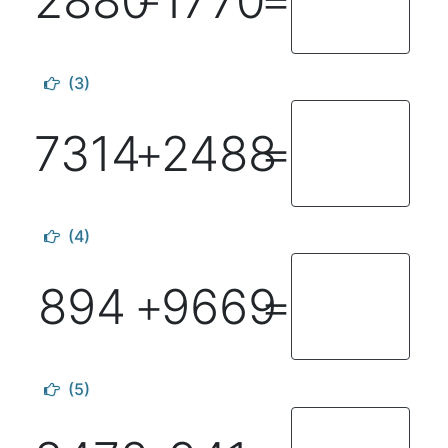
2880
1770
－
＝
(3)
7314
2488
＋
＝
(4)
894
9669
＋
＝
(5)