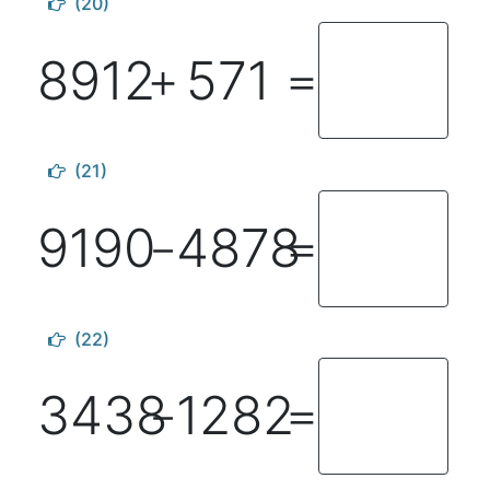
(20)
8912
571
＋
＝
(21)
9190
4878
－
＝
(22)
3438
1282
－
＝