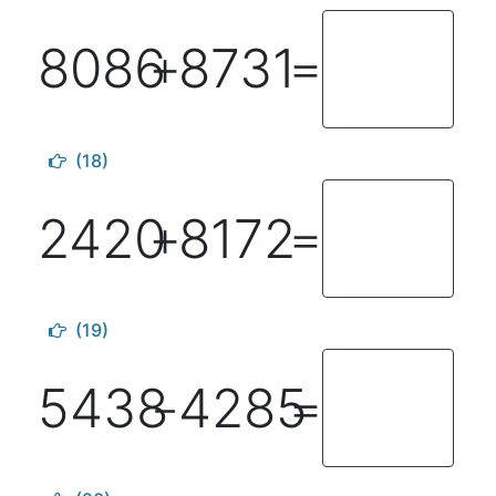
8086
8731
＋
＝
(18)
2420
8172
＋
＝
(19)
5438
4285
－
＝