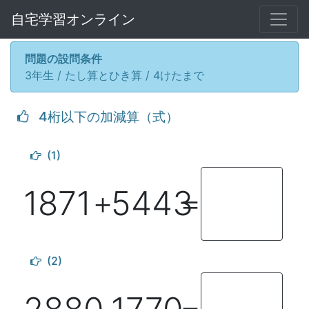
自宅学習オンライン
問題の設問条件
3年生 / たし算とひき算 / 4けたまで
4桁以下の加減算（式）
(1)
1871
5443
＋
＝
(2)