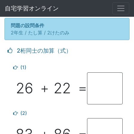
自宅学習オンライン
問題の設問条件
2年生 / たし算 / 2けたのみ
2桁同士の加算（式）
(1)
26
22
＋
＝
(2)