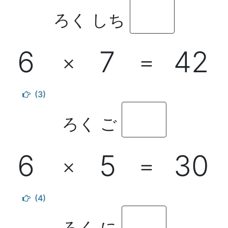
ろく しち
6
7
42
×
＝
(3)
ろく ご
6
5
30
×
＝
(4)
ろく に