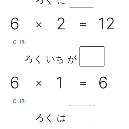
6
2
12
×
＝
(5)
ろく いち が
6
1
6
×
＝
(6)
ろく は