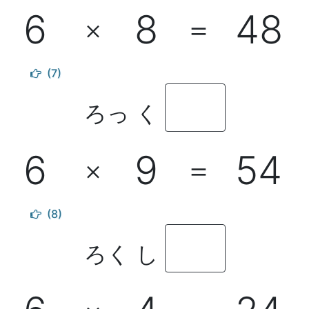
6
8
48
×
＝
(7)
ろっ く
6
9
54
×
＝
(8)
ろく し