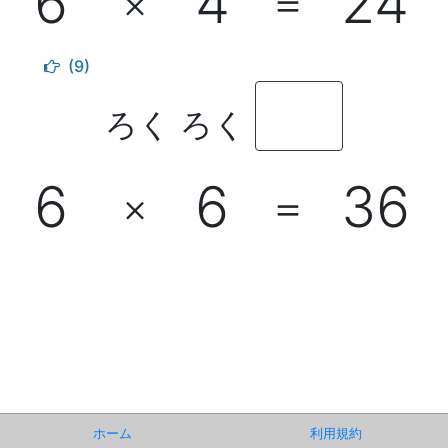
6
4
24
×
＝
(9)
ろく ろく
6
6
36
×
＝
ホーム
利用規約