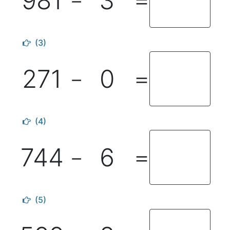
981
3
－
＝
(3)
271
0
－
＝
(4)
744
6
－
＝
(5)