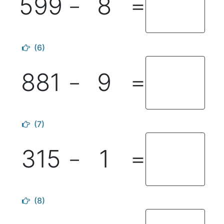
599
8
－
＝
(6)
881
9
－
＝
(7)
315
1
－
＝
(8)