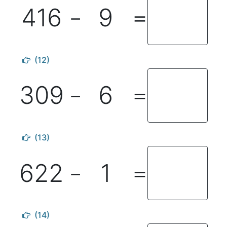
416
9
－
＝
(12)
309
6
－
＝
(13)
622
1
－
＝
(14)