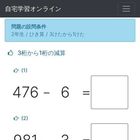
自宅学習オンライン
問題の設問条件
2年生 / ひき算 / 3けたから1けた
3桁から1桁の減算
(1)
476
6
－
＝
(2)